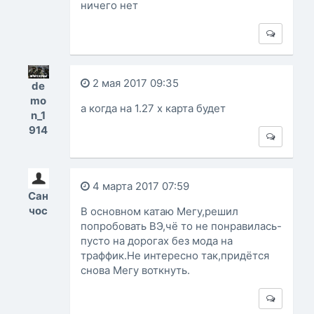
ничего нет
2 мая 2017 09:35
de
mo
а когда на 1.27 х карта будет
n_1
914
4 марта 2017 07:59
Сан
чос
В основном катаю Мегу,решил
попробовать ВЭ,чё то не понравилась-
пусто на дорогах без мода на
траффик.Не интересно так,придётся
снова Мегу воткнуть.