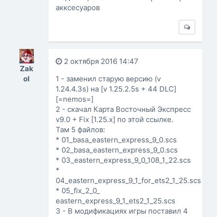
акксесуаров
2 октября 2016 14:47
Zak
ol
1 - заменил старую версию (v
1.24.4.3s) на [v 1.25.2.5s + 44 DLC]
[=nemos=]
2 - скачал Карта Восточный Экспресс
v9.0 + Fix [1.25.x] по этой ссылке.
Там 5 файлов:
* 01_basa_eastern_express_9_0.scs
* 02_basa_eastern_express_9_0.scs
* 03_eastern_express_9_0_108_1_22.scs
*
04_eastern_express_9_1_for_ets2_1_25.scs
* 05_fix_2_0_
eastern_express_9_1_ets2_1_25.scs
3 - В модификациях игры поставил 4