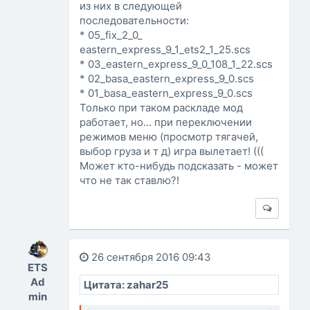
из них в следующей
последовательности:
* 05_fix_2_0_
eastern_express_9_1_ets2_1_25.scs
* 03_eastern_express_9_0_108_1_22.scs
* 02_basa_eastern_express_9_0.scs
* 01_basa_eastern_express_9_0.scs
Только при таком раскладе мод
работает, но... при переключении
режимов меню (просмотр тягачей,
выбор груза и т д) игра вылетает! (((
Может кто-нибудь подсказать - может
что не так ставлю?!
26 сентября 2016 09:43
ETS
Ad
Цитата: zahar25
min