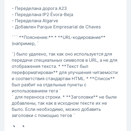
- Переделана дорога A23
- Переделана IP2 Évora-Beja
- Переделана Algarve
- Добавлен Parque Empresarial de Chaves
``` **Пояснение:** * **URL-кодирование**
(например, `
`) было удалено, так как оно используется для
передачи специальных символов в URL, а не для
отображения текста. * **Текст был
переформатирован** для улучшения читаемости
и соответствия стандартам HTML. * **Список**
был разбит на отдельные пункты с
использованием тега `
` для переноса строки. * **Заголовки** не были
добавлены, так как в исходном тексте их не
было. Если необходимо, можно добавить
заголовки с помощью тегов `
`, `