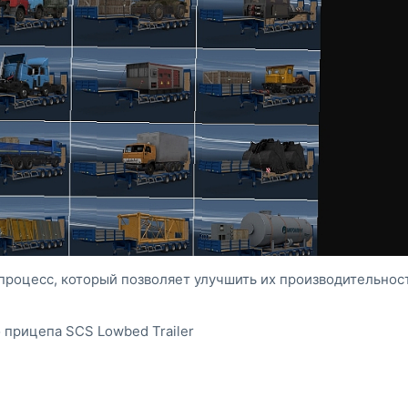
процесс, который позволяет улучшить их производительнос
 прицепа SCS Lowbed Trailer