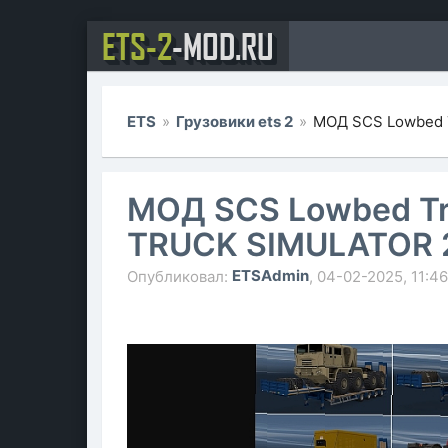
ETS-2
-MOD.RU
ETS
»
Грузовики ets 2
»
МОД SCS Lowbed T
МОД SCS Lowbed Tra
TRUCK SIMULATOR 
ETSAdmin
Опубликовал:
, 04-02-2025, 11:46