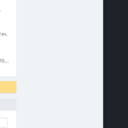
.
гач,
0,...