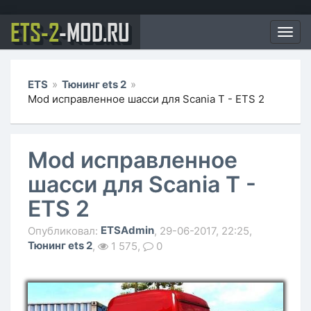
ETS-2
-MOD.RU
Мен
ETS
»
Тюнинг ets 2
»
Mod исправленное шасси для Scania T - ETS 2
Mod исправленное
шасси для Scania T -
ETS 2
ETSAdmin
Опубликовал:
, 29-06-2017, 22:25,
Тюнинг ets 2
,
1 575,
0