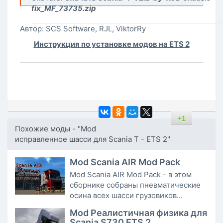
fix_MF_73735.zip
Автор: SCS Software, RJL, ViktorRy
Инструкция по установке модов на ETS 2
+1
Похожие моды - "Mod
исправленное шасси для Scania T - ETS 2"
Mod Scania AIR Mod Pack
Mod Scania AIR Mod Pack - в этом
сборнике собраны пневматические
осина всех шасси грузовиков...
Mod Реалистичная физика для
Scania S730 ETS 2