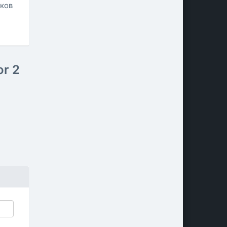
иков
or 2