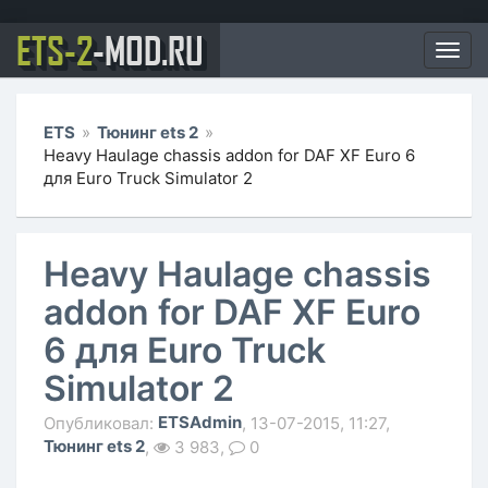
ETS-2
-MOD.RU
Мен
ETS
»
Тюнинг ets 2
»
Heavy Haulage chassis addon for DAF XF Euro 6
для Euro Truck Simulator 2
Heavy Haulage chassis
addon for DAF XF Euro
6 для Euro Truck
Simulator 2
ETSAdmin
Опубликовал:
, 13-07-2015, 11:27,
Тюнинг ets 2
,
3 983,
0