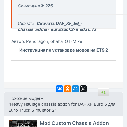
Скачиваний:
275
Скачать:
Скачать DAF_XF_E6_-
chassis_addon_eurotruck2-mod.ru.7z
Автор: Pendragon, ohaha, GT-Mike
Инструкция по установке модов на ETS 2
+1
Похожие моды -
"Heavy Haulage chassis addon for DAF XF Euro 6 для
Euro Truck Simulator 2"
Mod Custom Chassis Addon