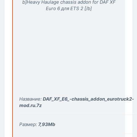
b]Heavy Haulage chassis addon for DAF XF
Euro 6 для ETS 2 [/b]
Название:
DAF_XF_E6_-chassis_addon_eurotruck2-
mod.ru.7z
Размер:
7,93
Mb