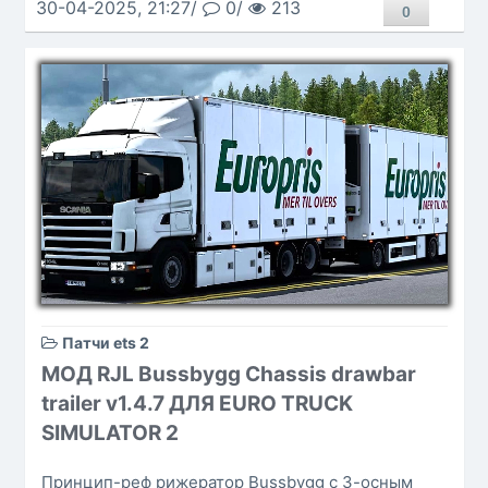
30-04-2025, 21:27/
0/
213
0
Патчи ets 2
МОД RJL Bussbygg Chassis drawbar
trailer v1.4.7 ДЛЯ EURO TRUCK
SIMULATOR 2
Принцип-реф рижератор Bussbygg с 3-осным