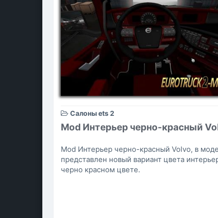
Салоны ets 2
Mod Интерьер черно-красный Vo
Mod Интерьер черно-красный Volvo, в мод
представлен новый вариант цвета интерьер
черно красном цвете.