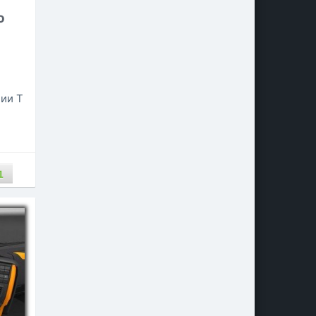
o
нии T
1