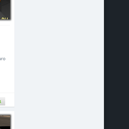
uro
1