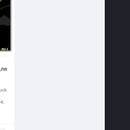
для
uck
4.