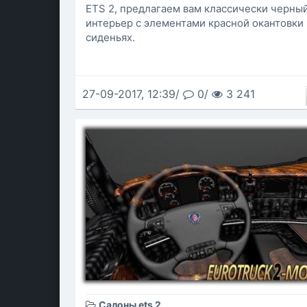
ETS 2, предлагаем вам классически черны
интерьер с элементами красной окантовки 
сиденьях.
27-09-2017, 12:39/
0/
3 241
Салоны ets 2