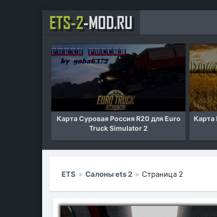
ETS-2
-MOD.RU
ия R20 для Euro
Карта Российские просторы v7.1 для
Mod
ator 2
Euro Truck Simulator 2
ETS
»
Салоны ets 2
»
Страница 2