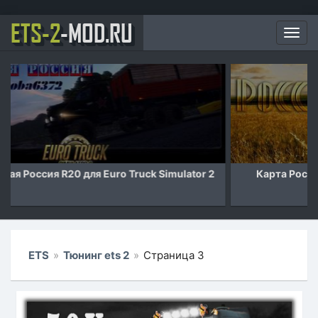
ETS-2
-MOD.RU
Мен
Карта Российские просторы v7.1 для Euro Truck
Simulator 2
ETS
»
Тюнинг ets 2
»
Страница 3