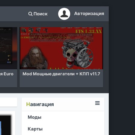
Авторизация
Поиск
я Euro
Mod Мощные двигатели + КПП v11.7
Mod Карта Р
Truck 
Н
авигация
Моды
Карты