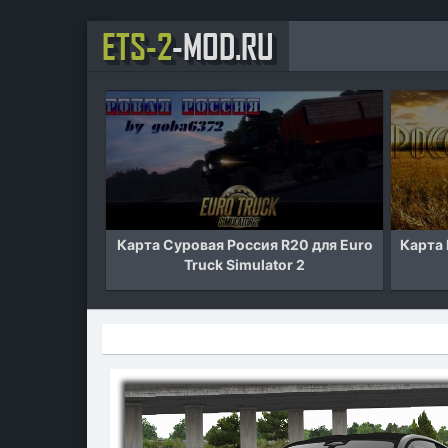
ETS-2
-MOD.RU
 Euro Truck
Карта Суровая Россия R20 для Euro
Карта Р
33
Truck Simulator 2