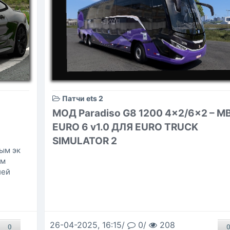
Патчи ets 2
МОД Paradiso G8 1200 4x2/6x2 – M
EURO 6 v1.0 ДЛЯ EURO TRUCK
SIMULATOR 2
ым эк
им
ией
26-04-2025, 16:15/
0/
208
0