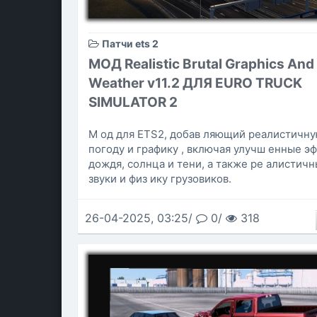
Патчи ets 2
МОД Realistic Brutal Graphics And
Weather v11.2 ДЛЯ EURO TRUCK
SIMULATOR 2
М од для ETS2, добав ляющий реалистичн
погоду и графику , включая улучш енные э
дождя, солнца и тени, а также ре алистич
звуки и физ ику грузовиков.
26-04-2025, 03:25/
0/
318