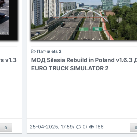
Патчи ets 2
s v1.3
МОД Silesia Rebuild in Poland v1.6.3
EURO TRUCK SIMULATOR 2
25-04-2025, 17:59/
0/
166
0