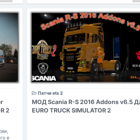
Патчи ets 2
r
МОД Scania R-S 2016 Addons v6.5 
R 2
EURO TRUCK SIMULATOR 2
сии,
го е