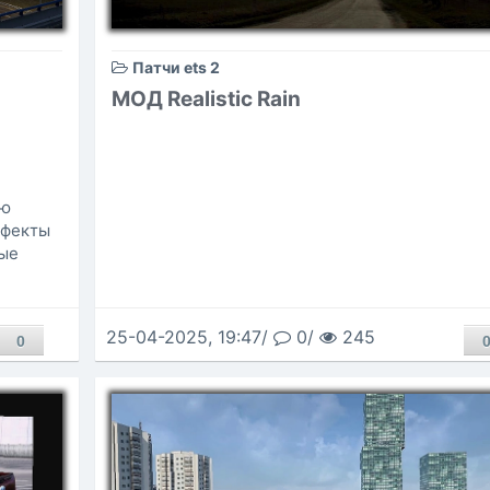
Патчи ets 2
МОД Realistic Rain
ую
ффекты
ные
25-04-2025, 19:47/
0/
245
0