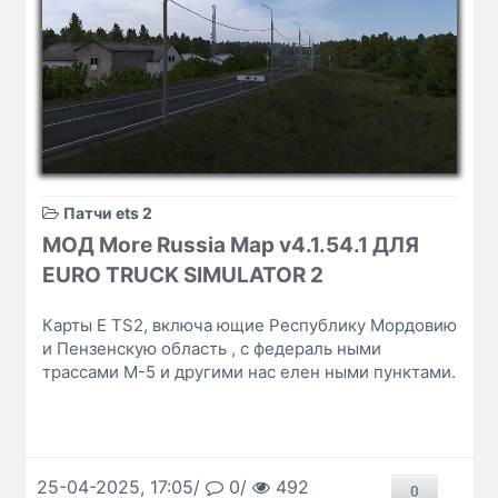
Патчи ets 2
МОД More Russia Map v4.1.54.1 ДЛЯ
EURO TRUCK SIMULATOR 2
Карты E TS2, включа ющие Республику Мордовию
и Пензенскую область , с федераль ными
трассами М-5 и другими нас елен ными пунктами.
25-04-2025, 17:05/
0/
492
0