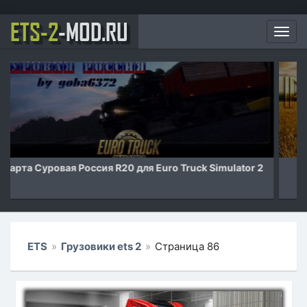
ETS-2
-MOD.RU
Мен
Карта Российские просторы v7.1 для Euro Truck
Simulator 2
ETS
»
Грузовики ets 2
»
Страница 86