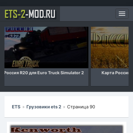
ETS-2
-MOD.RU
Мен
Карта Российские просторы v7.1 для Euro Truck
Simulator 2
ETS
»
Грузовики ets 2
»
Страница 90