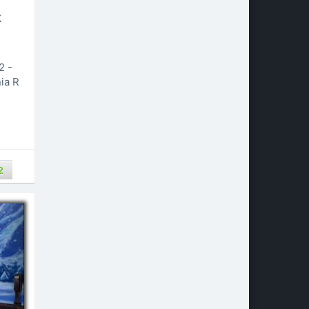
k
2 -
ia R
2