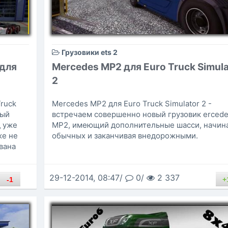
Грузовики ets 2
 для
Mercedes MP2 для Euro Truck Simula
2
ruck
Mercedes MP2 для Euro Truck Simulator 2 -
вый
встречаем совершенно новый грузовик erced
д уже
MP2, имеющий дополнительные шасси, начина
же не
обычных и заканчивая внедорожными.
вана
29-12-2014, 08:47/
0/
2 337
-1
+