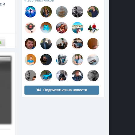
три
3