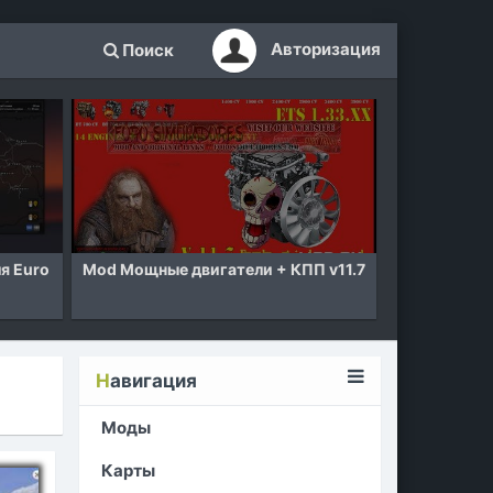
Авторизация
Поиск
o
Mod Мощные двигатели + КПП v11.7
Mod Карта Росси
Truck Simul
Н
авигация
Моды
Карты