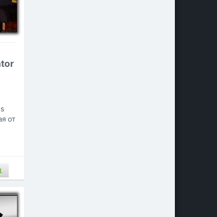
tor
es
я от
1