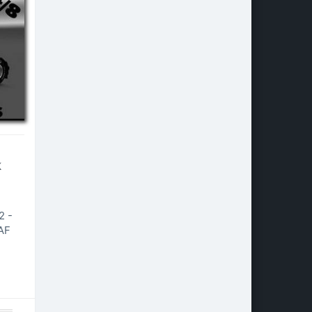
k
2 -
AF