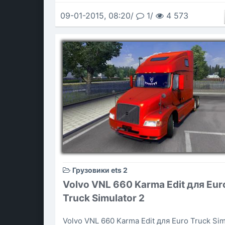
09-01-2015, 08:20/
1/
4 573
Грузовики ets 2
Volvo VNL 660 Karma Edit для Eur
Truck Simulator 2
Volvo VNL 660 Karma Edit для Euro Truck Sim