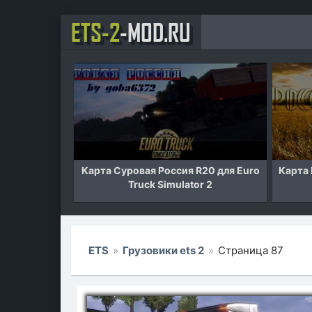
ETS-2
-MOD.RU
o Truck
Карта Суровая Россия R20 для Euro
Карта Росси
Truck Simulator 2
Euro 
ETS
»
Грузовики ets 2
»
Страница 87