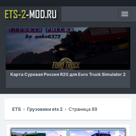
ETS-2
-MOD.RU
Мен
r 2
Карта Российские просторы v7.1 для Euro Truck
Simulator 2
ETS
»
Грузовики ets 2
»
Страница 89